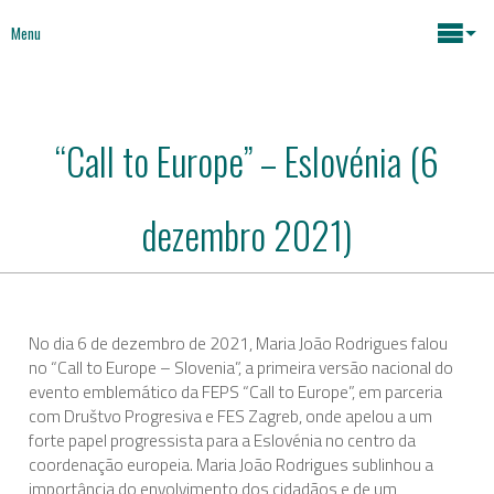
Menu
Maria João Rodrigues
“Call to Europe” – Eslovénia (6
Notícias
Assuntos Chave
dezembro 2021)
Mídia
Mapeamento atividades
Políticas Sociais
Livros
No dia 6 de dezembro de 2021, Maria João Rodrigues falou
no “Call to Europe – Slovenia”, a primeira versão nacional do
Políticas Económicas
evento emblemático da FEPS “Call to Europe”, em parceria
Sobre
com Društvo Progresiva e FES Zagreb, onde apelou a um
forte papel progressista para a Eslovénia no centro da
Futuro da Europa
Contactos
coordenação europeia. Maria João Rodrigues sublinhou a
importância do envolvimento dos cidadãos e de um