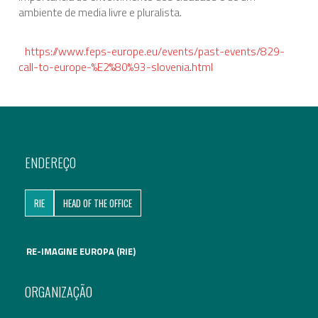
ambiente de media livre e pluralista.
Assuntos Internacionais
https://www.feps-europe.eu/events/past-events/829-
EN
call-to-europe-%E2%80%93-slovenia.html
Migração
PT
Pesquisa
ENDEREÇO
Revolução Digital
RIE
HEAD OF THE OFFICE
Estratégia EU2020
RE-IMAGINE EUROPA (RIE)
ORGANIZAÇÃO