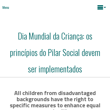
Menu
Maria João Rodrigues
Dia Mundial da Criança: os
Notícias
Assuntos Chave
princípios do Pilar Social devem
Mídia
Mapeamento atividades
Políticas Sociais
ser implementados
Livros
Políticas Económicas
Sobre
All children from disadvantaged
backgrounds have the right to
Futuro da Europa
Contactos
specific measures to enhance equal