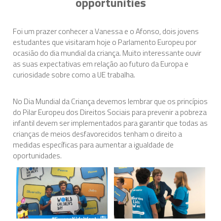
opportunities
Assuntos Internacionais
Foi um prazer conhecer a Vanessa e o Afonso, dois jovens
EN
estudantes que visitaram hoje o Parlamento Europeu por
Migração
ocasião do dia mundial da criança. Muito interessante ouvir
PT
as suas expectativas em relação ao futuro da Europa e
curiosidade sobre como a UE trabalha.
Pesquisa
No Dia Mundial da Criança devemos lembrar que os princípios
do Pilar Europeu dos Direitos Sociais para prevenir a pobreza
Revolução Digital
infantil devem ser implementados para garantir que todas as
crianças de meios desfavorecidos tenham o direito a
medidas específicas para aumentar a igualdade de
Estratégia EU2020
oportunidades.