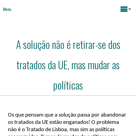
Menu
Maria João Rodrigues
A solução não é retirar-se dos
Notícias
Assuntos Chave
tratados da UE, mas mudar as
Mídia
Mapeamento atividades
Políticas Sociais
políticas
Livros
Políticas Económicas
Sobre
Os que pensam que a solução passa por abandonar
Futuro da Europa
os tratados da UE estão enganados! O problema
Contactos
não é o Tratado de Lisboa, mas sim as políticas