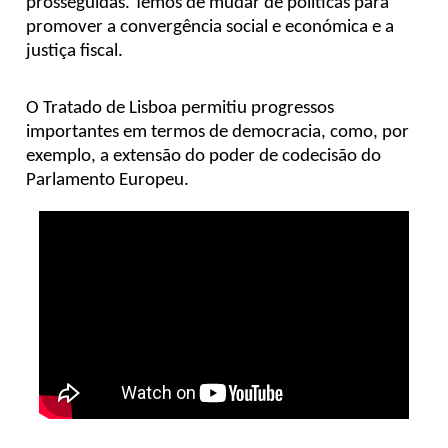
prosseguidas. Temos de mudar de políticas para
Assuntos Internacionais
promover a convergência social e económica e a
justiça fiscal.
EN
Migração
O Tratado de Lisboa permitiu progressos
PT
importantes em termos de democracia, como, por
exemplo, a extensão do poder de codecisão do
Pesquisa
Parlamento Europeu.
Revolução Digital
Estratégia EU2020