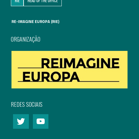
RIE
HEAD OF THE OFFICE
Assuntos Internacionais
RE-IMAGINE EUROPA (RIE)
EN
Migração
PT
ORGANIZAÇÃO
Pesquisa
Revolução Digital
Estratégia EU2020
REDES SOCIAIS