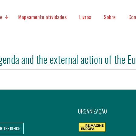
ve
Mapeamento atividades
Livros
Sobre
Con
genda and the external action of the E
micas
acionais
ORGANIZAÇÃO
OF THE OFFICE