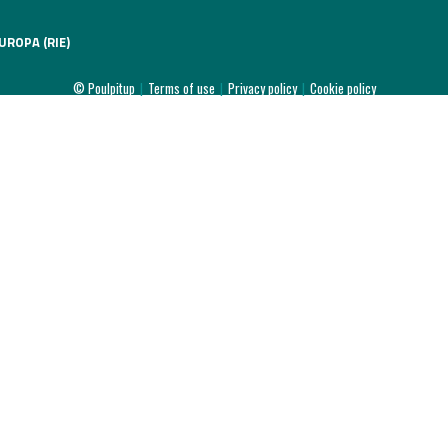
l
UROPA (RIE)
020
© Poulpitup
|
Terms of use
|
Privacy policy
|
Cookie policy