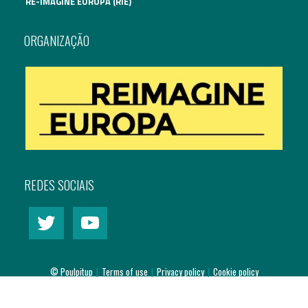
RE-IMAGINE EUROPA (RIE)
Assuntos Internacionais
ORGANIZAÇÃO
EN
Migração
PT
Pesquisa
Revolução Digital
REDES SOCIAIS
Estratégia EU2020
© Poulpitup
|
Terms of use
|
Privacy policy
|
Cookie policy