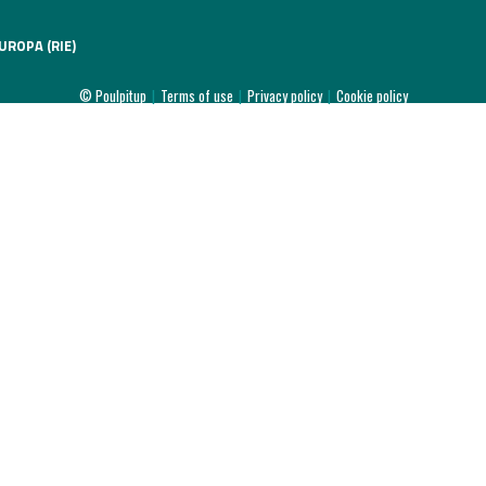
l
UROPA (RIE)
020
© Poulpitup
|
Terms of use
|
Privacy policy
|
Cookie policy