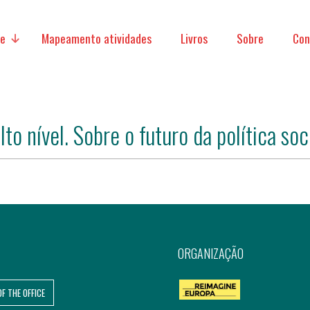
ve
Mapeamento atividades
Livros
Sobre
Con
lto nível. Sobre o futuro da política so
micas
acionais
ORGANIZAÇÃO
OF THE OFFICE