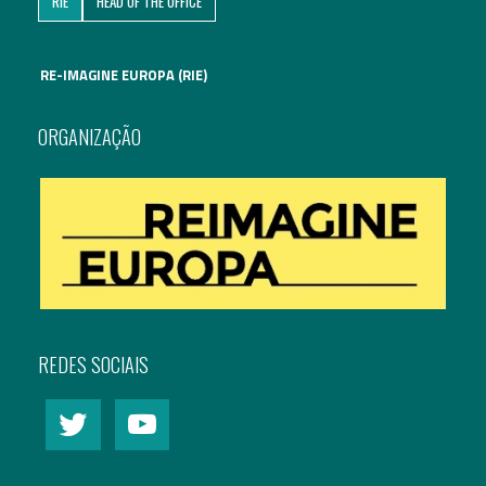
RIE
HEAD OF THE OFFICE
Assuntos Internacionais
RE-IMAGINE EUROPA (RIE)
EN
Migração
PT
ORGANIZAÇÃO
Pesquisa
Revolução Digital
Estratégia EU2020
REDES SOCIAIS