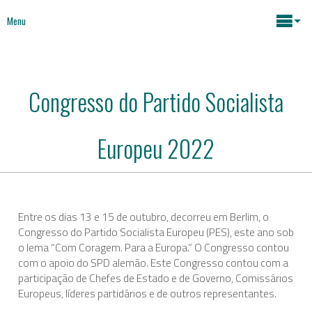
Menu
Maria João Rodrigues
Congresso do Partido Socialista
Notícias
Assuntos Chave
Europeu 2022
Mídia
Mapeamento atividades
Políticas Sociais
Livros
Entre os dias 13 e 15 de outubro, decorreu em Berlim, o
Congresso do Partido Socialista Europeu (PES), este ano sob
Políticas Económicas
o lema “Com Coragem. Para a Europa.” O Congresso contou
Sobre
com o apoio do SPD alemão. Este Congresso contou com a
participação de Chefes de Estado e de Governo, Comissários
Futuro da Europa
Contactos
Europeus, líderes partidários e de outros representantes.