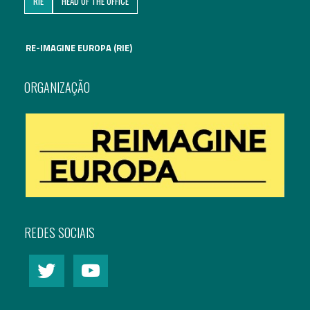
RIE
HEAD OF THE OFFICE
Assuntos Internacionais
RE-IMAGINE EUROPA (RIE)
EN
Migração
PT
ORGANIZAÇÃO
Pesquisa
Revolução Digital
Estratégia EU2020
REDES SOCIAIS