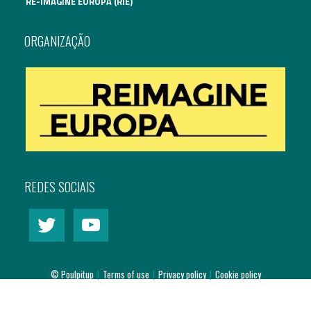
RE-IMAGINE EUROPA (RIE)
Assuntos Internacionais
ORGANIZAÇÃO
EN
Migração
PT
Pesquisa
Revolução Digital
REDES SOCIAIS
Estratégia EU2020
© Poulpitup
|
Terms of use
|
Privacy policy
|
Cookie policy