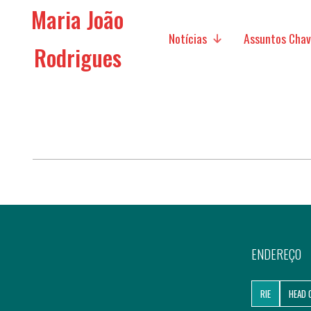
Maria João
Notícias
Assuntos Cha
Rodrigues
Mídia
Políticas Sociais
Políticas Econó
Futuro da Europa
Assuntos Intern
Migração
ENDEREÇO
Pesquisa
RIE
HEAD 