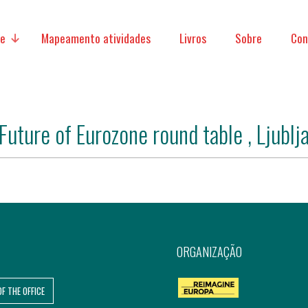
ve
Mapeamento atividades
Livros
Sobre
Con
Future of Eurozone round table , Ljublj
micas
acionais
ORGANIZAÇÃO
OF THE OFFICE