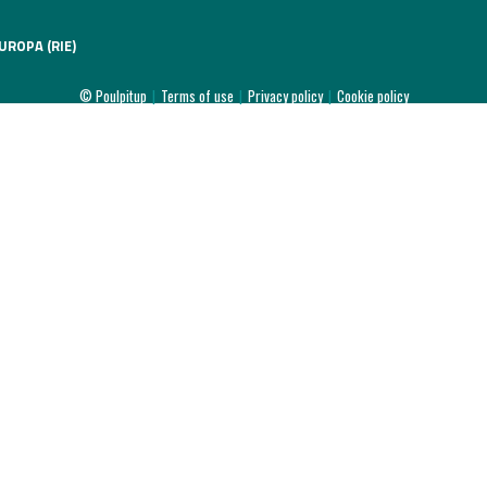
l
UROPA (RIE)
020
© Poulpitup
|
Terms of use
|
Privacy policy
|
Cookie policy