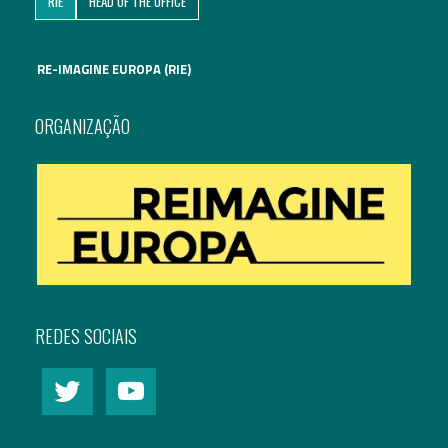
RIE
HEAD OF THE OFFICE
Assuntos Internacionais
RE-IMAGINE EUROPA (RIE)
EN
Migração
PT
ORGANIZAÇÃO
Pesquisa
Revolução Digital
Estratégia EU2020
REDES SOCIAIS