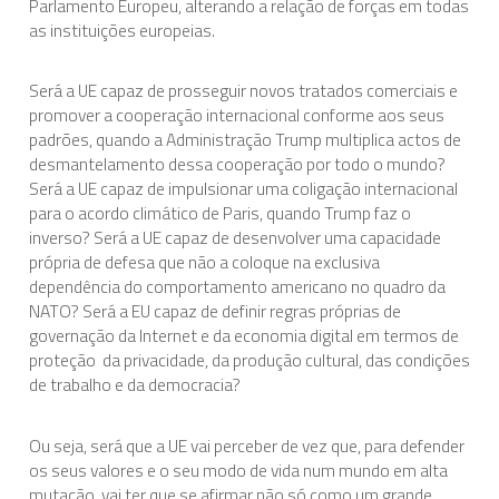
Parlamento Europeu, alterando a relação de forças em todas
as instituições europeias.
Assuntos Internacionais
EN
Será a UE capaz de prosseguir novos tratados comerciais e
Migração
promover a cooperação internacional conforme aos seus
PT
padrões, quando a Administração Trump multiplica actos de
desmantelamento dessa cooperação por todo o mundo?
Será a UE capaz de impulsionar uma coligação internacional
Pesquisa
para o acordo climático de Paris, quando Trump faz o
inverso? Será a UE capaz de desenvolver uma capacidade
própria de defesa que não a coloque na exclusiva
Revolução Digital
dependência do comportamento americano no quadro da
NATO? Será a EU capaz de definir regras próprias de
governação da Internet e da economia digital em termos de
Estratégia EU2020
proteção da privacidade, da produção cultural, das condições
de trabalho e da democracia?
Ou seja, será que a UE vai perceber de vez que, para defender
os seus valores e o seu modo de vida num mundo em alta
mutação, vai ter que se afirmar não só como um grande