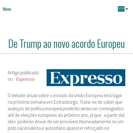
Menu
Maria João Rodrigues
De Trump ao novo acordo Europeu
Notícias
Assuntos Chave
Mídia
Artigo publicado
Mapeamento atividades
Políticas Sociais
no
Expresso
Livros
O debate anual sobre o estado da União Europeia terá lugar
Políticas Económicas
na próxima semana em Estrasburgo. Trata-se de saber que
Sobre
avanços de política europeia poderão ainda ser conseguidos
até às eleições europeias do próximo ano, já que, a partir daí,
Futuro da Europa
eles poderão deixar de ser possíveis.Nomeadamente se um
Contactos
polo nacionalista e autoritário aparecer reforçado no