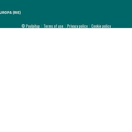
l
UROPA (RIE)
020
© Poulpitup
|
Terms of use
|
Privacy policy
|
Cookie policy