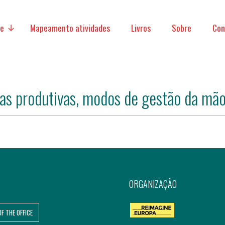
ve
Mapeamento atividades
Livros
Sobre
Con
ras produtivas, modos de gestão da mão
micas
acionais
ORGANIZAÇÃO
OF THE OFFICE