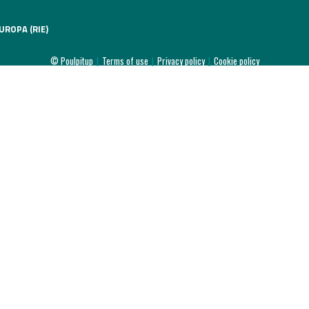
l
UROPA (RIE)
020
© Poulpitup
|
Terms of use
|
Privacy policy
|
Cookie policy