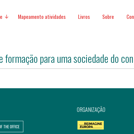
ve
Mapeamento atividades
Livros
Sobre
Con
e formação para uma sociedade do co
micas
acionais
ORGANIZAÇÃO
OF THE OFFICE