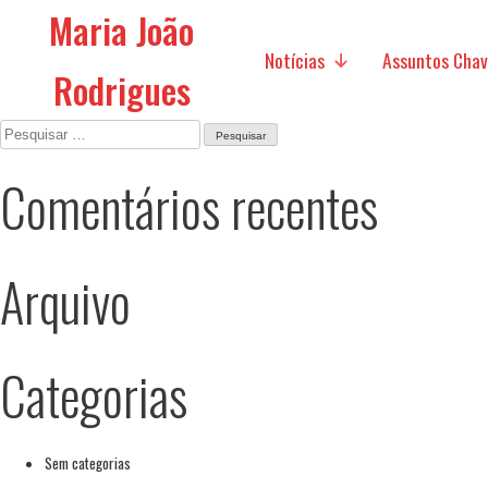
Maria João
Notícias
Assuntos Cha
Rodrigues
Pesquisar
por:
Mídia
Políticas Sociais
Comentários recentes
Políticas Econó
Futuro da Europa
Arquivo
Assuntos Intern
Categorias
Migração
Pesquisa
Sem categorias