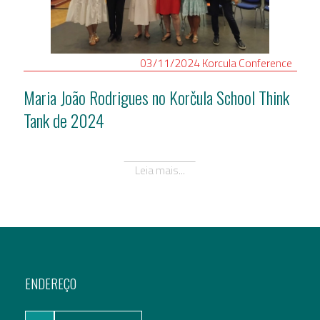
Assuntos Internacionais
EN
03/11/2024
Korcula
Conference
Migração
PT
Maria João Rodrigues no Korčula School Think
Tank de 2024
Pesquisa
Leia mais...
Revolução Digital
Estratégia EU2020
ENDEREÇO