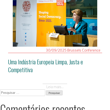
30/09/2025
Brussels
Conference
Uma Indústria Europeia Limpa, Justa e
Competitiva
Leia mais...
Pesquisar
por:
Comentários recentes