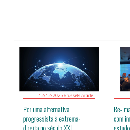
Revolução Digita
Estratégia EU2
12/12/2025
Brussels
Article
Por uma alternativa
Re-Ima
progressista à extrema-
com im
direita no século XXI
estudo