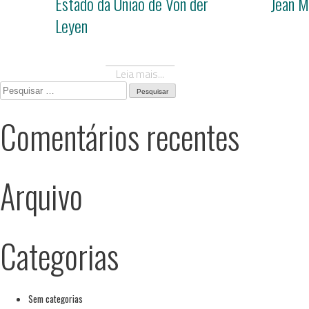
Estado da União de Von der
Jean M
Leyen
Leia mais...
Pesquisar
por:
Comentários recentes
Arquivo
Categorias
Sem categorias