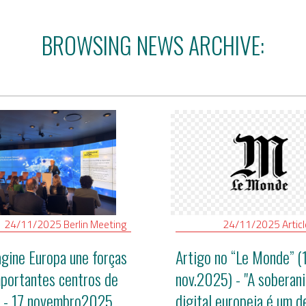
l
BROWSING NEWS ARCHIVE:
020
24/11/2025
Berlin
Meeting
24/11/2025
Artic
gine Europa une forças
Artigo no “Le Monde” (
portantes centros de
nov.2025) - "A soberani
 - 17 novembro2025
digital europeia é um d