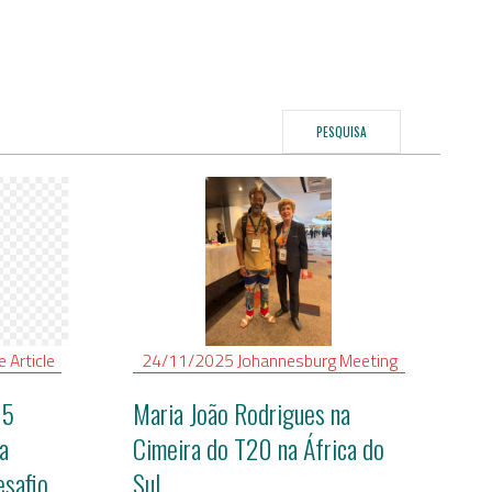
PESQUISA
le
Article
24/11/2025
Johannesburg
Meeting
15
Maria João Rodrigues na
a
Cimeira do T20 na África do
esafio
Sul