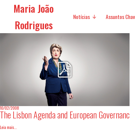
Maria João
Notícias
Assuntos Cha
Rodrigues
Mídia
Políticas Sociais
Políticas Econó
Futuro da Europa
Assuntos Intern
Migração
10/02/2008
The Lisbon Agenda and European Governanc
Pesquisa
Leia mais...