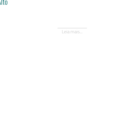
lto
Leia mais...