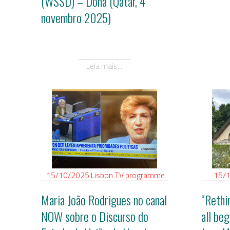
(WSSD) – Doha (Qatar, 4
novembro 2025)
Leia mais...
15/10/2025
Lisbon
TV programme
15/
Maria João Rodrigues no canal
“Rethi
NOW sobre o Discurso do
all be