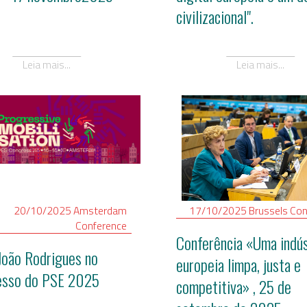
civilizacional".
Leia mais...
Leia mais...
20/10/2025
Amsterdam
17/10/2025
Brussels
Con
Conference
Conferência «Uma indús
João Rodrigues no
europeia limpa, justa e
esso do PSE 2025
competitiva» , 25 de