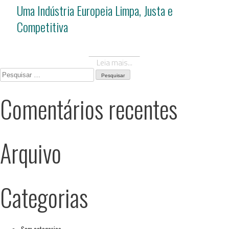
Uma Indústria Europeia Limpa, Justa e
Competitiva
Leia mais...
Pesquisar
por:
Comentários recentes
Arquivo
Categorias
Sem categorias