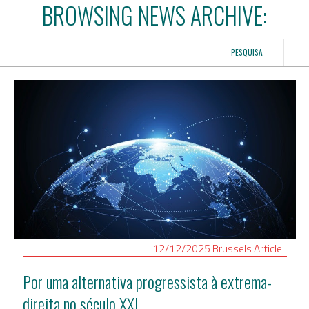
BROWSING NEWS ARCHIVE:
Assuntos Internacionais
EN
PESQUISA
Migração
PT
Pesquisa
Revolução Digital
Estratégia EU2020
12/12/2025
Brussels
Article
Por uma alternativa progressista à extrema-
direita no século XXI